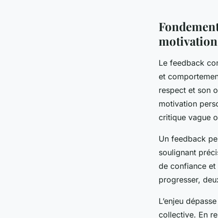
Fondements
motivation
Le feedback con
et comportements
respect et son o
motivation perso
critique vague o
Un feedback per
soulignant préci
de confiance et 
progresser, deu
L’enjeu dépasse 
collective. En r