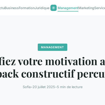
ctu
Business
Formation
Juridique
Management
Marketing
Servic
MANAGEMENT
iez votre motivation 
ack constructif percu
Sofia
•
20 juillet 2025
•
5 min de lecture