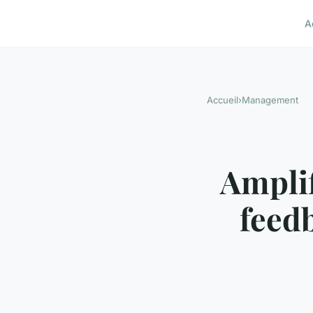
A
Accueil
›
Management
Amplif
feedb