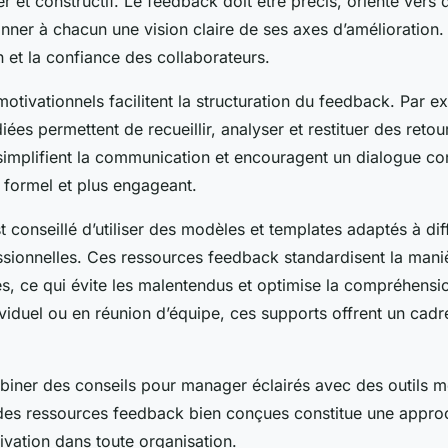
r et constructif. Le feedback doit être précis, orienté vers 
nner à chacun une vision claire de ses axes d’amélioration.
n et la confiance des collaborateurs.
 motivationnels facilitent la structuration du feedback. Par 
iées permettent de recueillir, analyser et restituer des reto
 simplifient la communication et encouragent un dialogue con
formel et plus engageant.
est conseillé d’utiliser des modèles et templates adaptés à di
essionnelles. Ces ressources feedback standardisent la mani
s, ce qui évite les malentendus et optimise la compréhensio
ividuel ou en réunion d’équipe, ces supports offrent un cadre
iner des conseils pour manager éclairés avec des outils m
des ressources feedback bien conçues constitue une appro
ivation dans toute organisation.