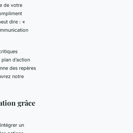
e de votre
compliment
eut dire : «
 communication
critiques
 plan d’action
onne des repères
uvrez notre
ation grâce
intégrer un