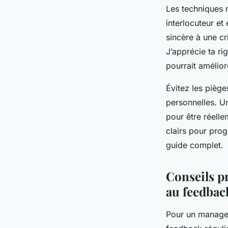
Les techniques m
interlocuteur e
sincère à une cr
J’apprécie ta rig
pourrait améliore
Évitez les piège
personnelles. Un
pour être réell
clairs pour pro
guide complet.
Conseils pr
au feedbac
Pour un managem