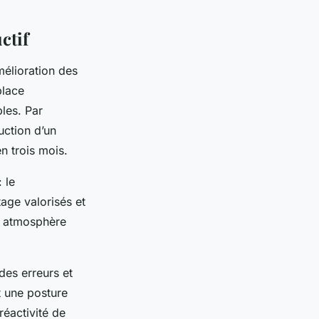
ctif
mélioration des
place
bles. Par
uction d’un
n trois mois.
 le
age valorisés et
te atmosphère
des erreurs et
t une posture
réactivité de