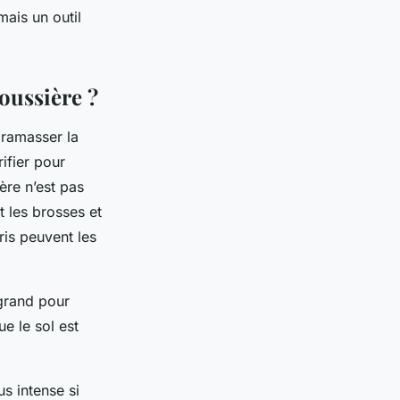
mais un outil
poussière ?
 ramasser la
ifier pour
ère n’est pas
 les brosses et
ris peuvent les
 grand pour
e le sol est
us intense si