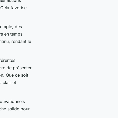
des actions
 Cela favorise
exemple, des
urs en temps
tinu, rendant le
fférentes
ère de présenter
n. Que ce soit
 clair et
otivationnels
che solide pour