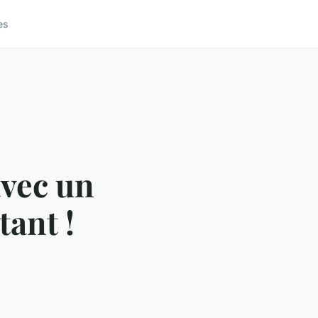
es
avec un
tant !