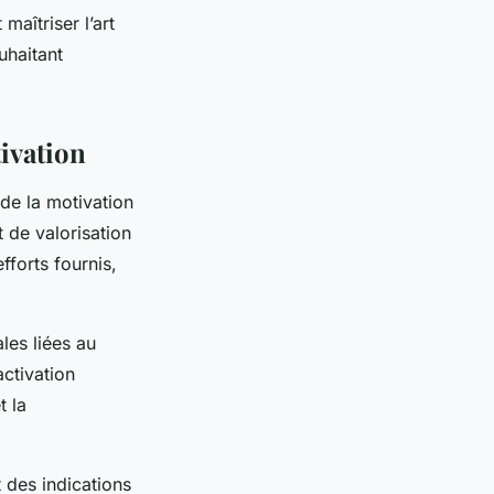
aîtriser l’art
uhaitant
ivation
 de la motivation
 de valorisation
fforts fournis,
les liées au
activation
t la
t des indications