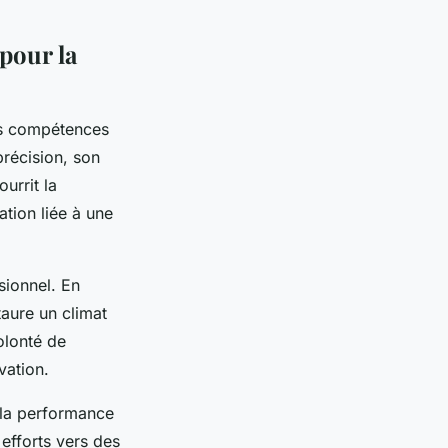
pour la
es compétences
précision, son
urrit la
ation liée à une
sionnel. En
taure un climat
olonté de
vation.
t la performance
 efforts vers des