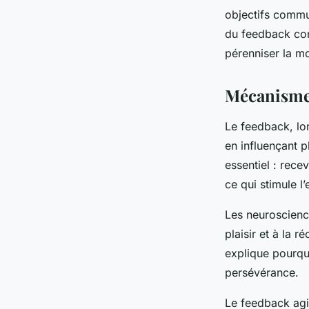
objectifs commun
du feedback con
pérenniser la mot
Mécanismes
Le feedback, lor
en influençant p
essentiel : rece
ce qui stimule l
Les neuroscienc
plaisir et à la 
explique pourquo
persévérance.
Le feedback agit