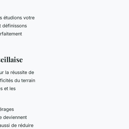
 étudions votre
t définissons
rfaitement
eillaise
r la réussite de
icités du terrain
s et les
pérages
te deviennent
aussi de réduire