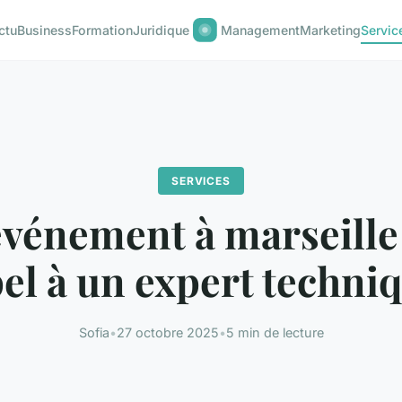
ctu
Business
Formation
Juridique
Management
Marketing
Servic
SERVICES
événement à marseille :
el à un expert techniq
Sofia
•
27 octobre 2025
•
5 min de lecture