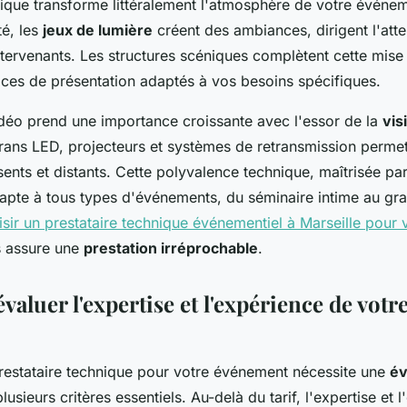
nique transforme littéralement l'atmosphère de votre événe
té, les
jeux de lumière
créent des ambiances, dirigent l'atte
ntervenants. Les structures scéniques complètent cette mise
aces de présentation adaptés à vos besoins spécifiques.
déo prend une importance croissante avec l'essor de la
vis
crans LED, projecteurs et systèmes de retransmission permet
sents et distants. Cette polyvalence technique, maîtrisée par
dapte à tous types d'événements, du séminaire intime au gr
isir un prestataire technique événementiel à Marseille pour 
 assure une
prestation irréprochable
.
luer l'expertise et l'expérience de votr
prestataire technique pour votre événement nécessite une
év
lusieurs critères essentiels. Au-delà du tarif, l'expertise et 