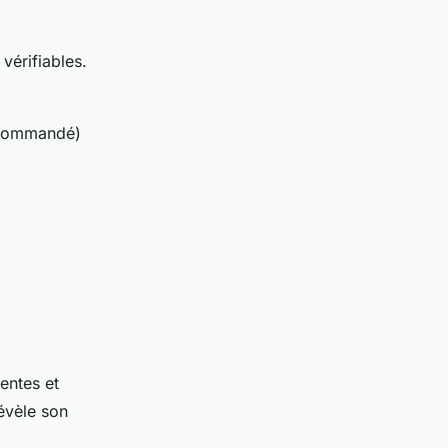
vérifiables.
ecommandé)
entes et
évèle son