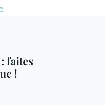
es
 faites
ue !