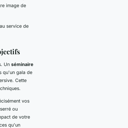
tre image de
 au service de
jectifs
s. Un
séminaire
is qu'un gala de
ersive. Cette
echniques.
récisément vos
serré ou
mpact de votre
ces qu'un