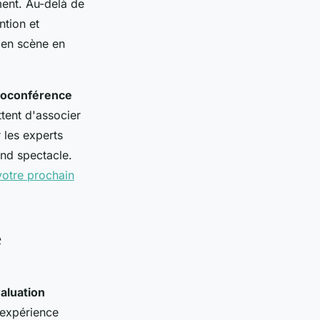
ment. Au-delà de
ntion et
 en scène en
ioconférence
tent d'associer
 les experts
and spectacle.
votre prochain
e
aluation
l'expérience