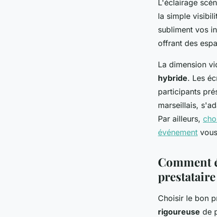
L'éclairage scé
la simple visibili
subliment vos i
offrant des esp
La dimension vi
hybride
. Les é
participants pré
marseillais, s'a
Par ailleurs,
cho
événement
vous
Comment éva
prestataire
Choisir le bon 
rigoureuse
de p