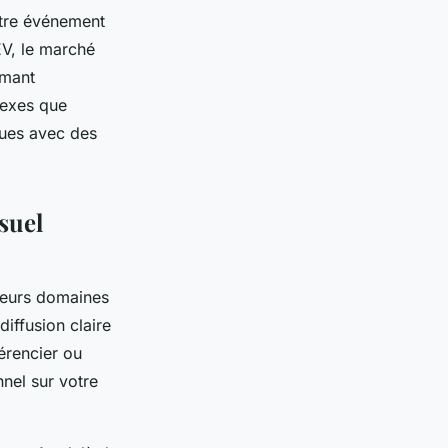
votre événement
EV, le marché
rmant
lexes que
ques avec des
suel
ieurs domaines
diffusion claire
érencier ou
nel sur votre