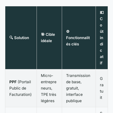
💶
C
o
⚙️
ût
🎯 Cible
🔍 Solution
Fonctionnalit
in
idéale
és clés
di
c
at
if
Micro-
Transmission
G
PPF
(Portail
entrepre
de base,
ra
Public de
neurs,
gratuit,
tu
Facturation)
TPE très
interface
it
légères
publique