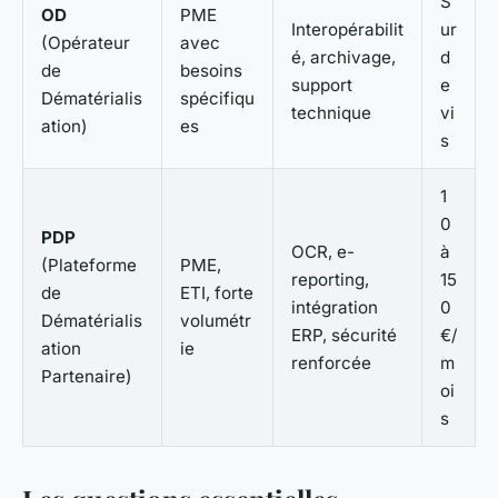
S
OD
PME
Interopérabilit
ur
(Opérateur
avec
é, archivage,
d
de
besoins
support
e
Dématérialis
spécifiqu
technique
vi
ation)
es
s
1
0
PDP
OCR, e-
à
(Plateforme
PME,
reporting,
15
de
ETI, forte
intégration
0
Dématérialis
volumétr
ERP, sécurité
€/
ation
ie
renforcée
m
Partenaire)
oi
s